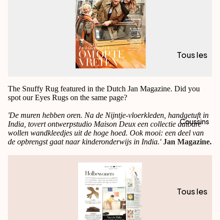
cm
Serviett
es de
Toilette
Tous les
50 x 100
Plaids
cm
The Snuffy Rug featured in the Dutch Jan Magazine. Did you
Serviett
Par Type
spot our Eyes Rugs on the same page?
es de
Plaids en
Bain 70 x
'De muren hebben oren. Na de Nijntje-vloerkleden, handgetuft in
Laine
Coussins
India, tovert ontwerpstudio Maison Deux een collectie aaibare
140 cm
wollen wandkleedjes uit de hoge hoed. Ook mooi: een deel van
Plaids en
de opbrengst gaat naar kinderonderwijs in India.'
Jan Magazine.
Sacs de
Coton
plage
Plaids
Serviett
Recyclés
es de
Tous les
Plage
Collabs
Coussins
Bath
Maison