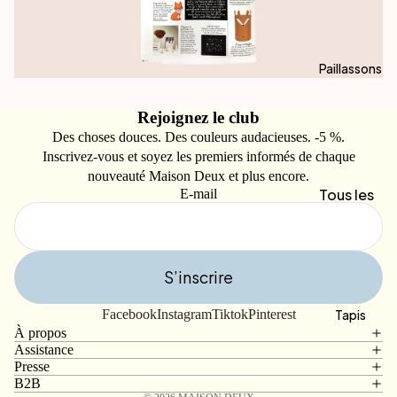
Mats
Par Type
Deux X
CPH
Housses
Designs de
de
Paillassons
Maison
Serviettes
Coussin
Deux X
Dual
en Laine
Miffy
Rejoignez le club
Stripe
Des choses douces. Des couleurs audacieuses. -5 %.
Housses
Maison
Solid
Inscrivez-vous et soyez les premiers informés de chaque
de
Deux X
nouveauté Maison Deux et plus encore.
Gradient
Coussin
Moooi
Tous les
E-mail
en
Paillasso
Maison
Coton
ns
Deux X
Peanuts
S’inscrire
Designs
Politique de remboursement
Par Type
Maison
Populaires
Politique de confidentialité
Paillasso
Deux X
Facebook
Instagram
Tiktok
Pinterest
Tapis
Checker
Conditions d’utilisation
À propos
ns sur
Smiley
board
Assistance
Politique d’expédition
Mesure
(RED)
Presse
Candy
Coordonnées
B2B
Paillasso
Maison