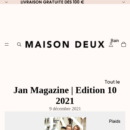
LIVRAISON GRATUITE DÈS 100 €
LIVRAISON GRATUITE DÈS 100 €
Bain
Tout le
Jan Magazine | Edition 10
Bain
2021
Par Type
9 décembre 2021
Serviett
es Invité
Plaids
30 x 50