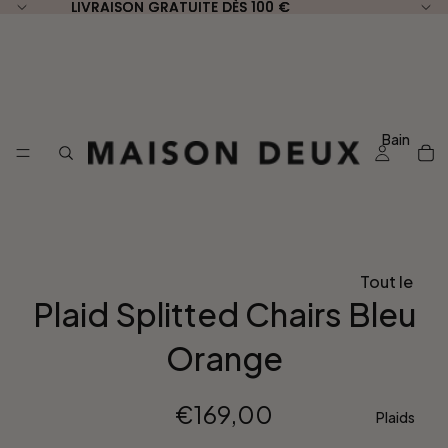
LIVRAISON GRATUITE DÈS 100 €
LIVRAISON GRATUITE DÈS 100 €
Bain
Tout le
Plaid Splitted Chairs Bleu
Bain
Orange
Par Type
Serviett
€169,00
es Invité
Plaids
30 x 50