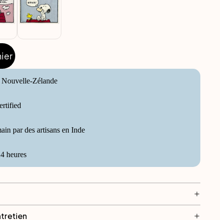
ier
e Nouvelle-Zélande
tified
ain par des artisans en Inde
4 heures
ntretien