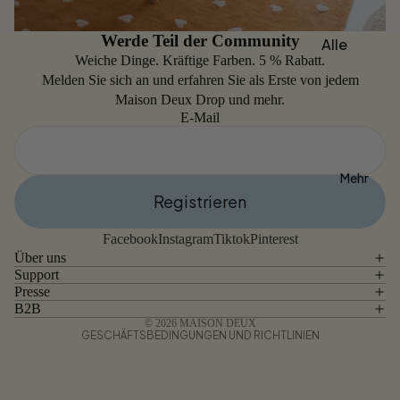
s & Sets
re
Deux X
Fußmatt
Teun
Innenkiss
Werde Teil der Community
Alle
en
Zwets
en
Weiche Dinge. Kräftige Farben. 5 % Rabatt.
Teppiche
Melden Sie sich an und erfahren Sie als Erste von jedem
Muster
Kissenbe
Maison Deux Drop und mehr.
Bestellen
zug-Sets
Nach Typ
E-Mail
Waschba
Designs
re
für
Mehr
Teppiche
Fußmatten
Registrieren
rufsrecht
Wolltepp
nach Maß
schutzerklärung
iche
Facebook
Instagram
Tiktok
Pinterest
Alle
Über uns
Designs
Outdoor
Support
and
-
Presse
Lobby
ktinformationen
B2B
Teppiche
Check
© 2026
MAISON DEUX
GESCHÄFTSBEDINGUNGEN UND RICHTLINIEN
Waschba
Puffy
re Läufer
Polka