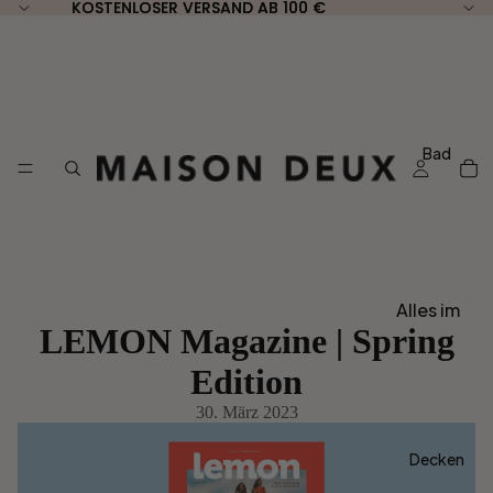
KOSTENLOSER VERSAND AB 100 €
KOSTENLOSER VERSAND AB 100 €
Bad
Alles im
LEMON Magazine | Spring
Bad
ansehen
Edition
30. März 2023
Nach Typ
Gästetüc
Decken
her 30 x