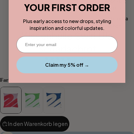
her 70 x
YOUR FIRST ORDER
140 cm
Strandta
Plus early access to new drops, styling
schen
inspiration and colorful updates.
Kissenhülle Swirl Lila
Strandtü
Enter your email
cher
Scharlachrot
Handtüc
33 reviews
her &
Claim my 5% off →
€59,00
Bademat
ten
Farbe
Handtuch
designs
Dual
Stripe
In den Warenkorb legen
Solid