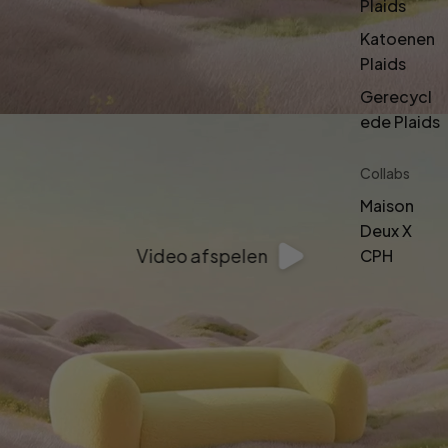
Plaids
Katoenen
Plaids
Gerecycl
ede Plaids
Collabs
Maison
Deux X
Video afspelen
CPH
Maison
Deux X
Miffy
Maison
Deux X
Moooi