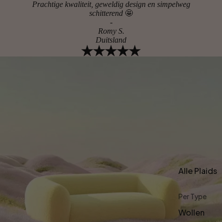
Prachtige kwaliteit, geweldig design en simpelweg
schitterend
🤩
-
Romy S.
Duitsland
Alle Plaids
Per Type
Wollen