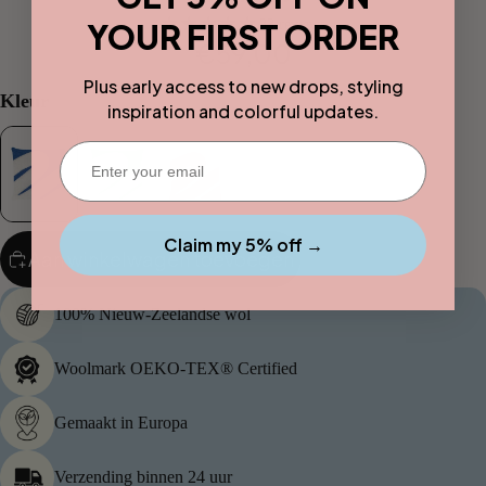
Badmatte
33 reviews
YOUR FIRST ORDER
n
€59,00
Plus early access to new drops, styling
Handdoek
Kleur
inspiration and colorful updates.
Designs
Enter your email
Dual
Stripe
Solid
Claim my 5% off →
Gradient
Aan winkelwagen toevoegen
100% Nieuw-Zeelandse wol
Woolmark OEKO-TEX® Certified
Gemaakt in Europa
Verzending binnen 24 uur