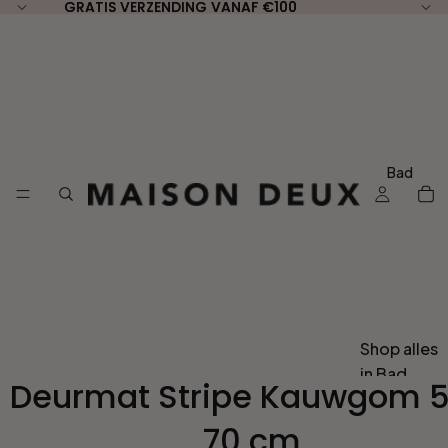
GRATIS VERZENDING VANAF €100
GRATIS VERZENDING VANAF €100
Bad
Shop alles
in Bad
Deurmat Stripe Kauwgom 5
Per Type
70 cm