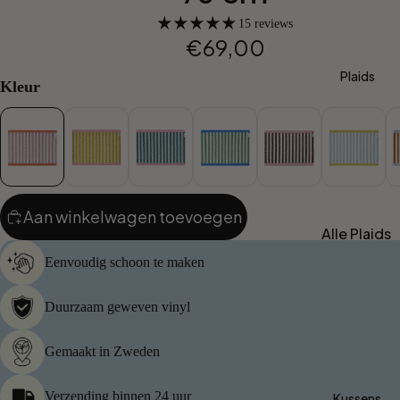
Gastendo
15 reviews
ekjes 30 x
€69,00
50 cm
Plaids
Handdoe
Kleur
ken 50 x
100 cm
Badhandd
oeken 70
x 140 cm
Aan winkelwagen toevoegen
Strandtas
Alle Plaids
sen
Eenvoudig schoon te maken
Per Type
Strandlak
ens
Wollen
Duurzaam geweven vinyl
Plaids
Badmatte
Gemaakt in Zweden
n
Katoenen
Plaids
Verzending binnen 24 uur
Kussens