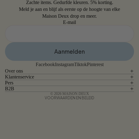
Zachte items. Gedurfde kleuren. 5% korting.
Meld je aan en blijf als eerste op de hoogte van elke
Maison Deux drop en meer.
E-mail
Aanmelden
Terugbetalingsbeleid
Privacybeleid
Facebook
Instagram
Tiktok
Pinterest
Algemene voorwaarden
Over ons
Klantenservice
Verzendbeleid
Pers
Contactgegevens
B2B
© 2026
MAISON DEUX
VOORWAARDEN EN BELEID