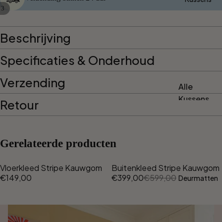
Handdoek
Gerecycl
/
3
Designs
ede Plaids
Dual
Beschrijving
Stripe
Collabs
Solid
Specificaties & Onderhoud
Maison
Deux X
Gradient
Verzending
CPH
Alle
Kussens
Maison
Retour
Deux X
Per Type
Miffy
Wollen
Gerelateerde producten
Maison
Kussenho
Deux X
ezen
Moooi
Vloerkleed Stripe Kauwgom
Buitenkleed Stripe Kauwgom
€149,00
€399,00
€599,00
Deurmatten
Katoenen
Maison
Kussenho
Deux X
ezen
Peanuts